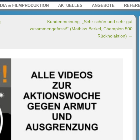
s, Film und Multimedia für Web, Press
enü
springen
DIA & FILMPRODUKTION
AKTUELLES
ANGEBOTE
REFER
g
Kundenmeinung: „Sehr schön und sehr gut
zusammengefasst!“ (Mathias Berkel, Champion 500
Rückholaktion)
→