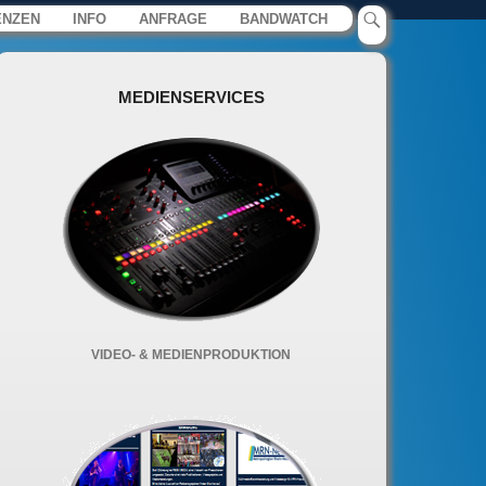
e und Social Media – Raphael
ENZEN
INFO
ANFRAGE
BANDWATCH
MEDIENSERVICES
VIDEO- & MEDIENPRODUKTION