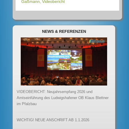
Gaßmann
,
Videobericht
NEWS & REFERENZEN
VIDEOBERICHT: Neujahrsempfang 2026 und
Amtseinführung des Ludwigshafener OB Klaus Blettner
im Pfalzbau
WICHTIG! NEUE ANSCHRIFT AB 1.1.2026