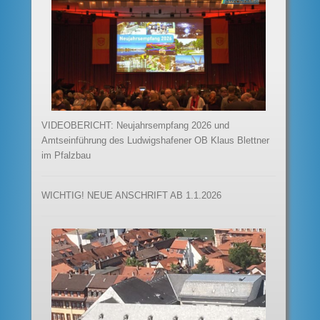
VIDEOBERICHT: Neujahrsempfang 2026 und
Amtseinführung des Ludwigshafener OB Klaus Blettner
im Pfalzbau
WICHTIG! NEUE ANSCHRIFT AB 1.1.2026