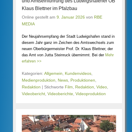
und Amtseinführung des Ludwigshafener OB
Klaus Blettner im Pfalzbau
Online gestellt am
9. Januar 2026
von
RBE
MEDIA
Der Neujahrsempfang der Stadt Ludwigshafen stand in
diesem Jahr ganz im Zeichen des Amtswechsels zum
neuen Oberbürgermeister Prof. Dr. Klaus Blettner, der
das Amt von Jutta Steinruck übernimmt. Bei der
Mehr
erfahren >>
Kategorien:
Allgemein
,
Kundenvideos
,
Medienproduktion
,
News
,
Produktionen
,
Redaktion
|
Stichworte
Film
,
Redaktion
,
Video
,
Videobericht
,
Videoberichte
,
Videoproduktion