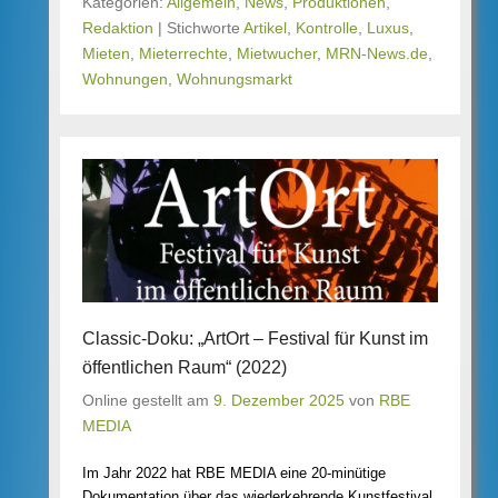
Kategorien:
Allgemein
,
News
,
Produktionen
,
Redaktion
|
Stichworte
Artikel
,
Kontrolle
,
Luxus
,
Mieten
,
Mieterrechte
,
Mietwucher
,
MRN-News.de
,
Wohnungen
,
Wohnungsmarkt
Classic-Doku: „ArtOrt – Festival für Kunst im
öffentlichen Raum“ (2022)
Online gestellt am
9. Dezember 2025
von
RBE
MEDIA
Im Jahr 2022 hat RBE MEDIA eine 20-minütige
Dokumentation über das wiederkehrende Kunstfestival