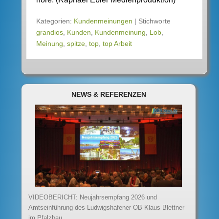
Kategorien:
Kundenmeinungen
|
Stichworte
grandios
,
Kunden
,
Kundenmeinung
,
Lob
,
Meinung
,
spitze
,
top
,
top Arbeit
NEWS & REFERENZEN
VIDEOBERICHT: Neujahrsempfang 2026 und
Amtseinführung des Ludwigshafener OB Klaus Blettner
im Pfalzbau