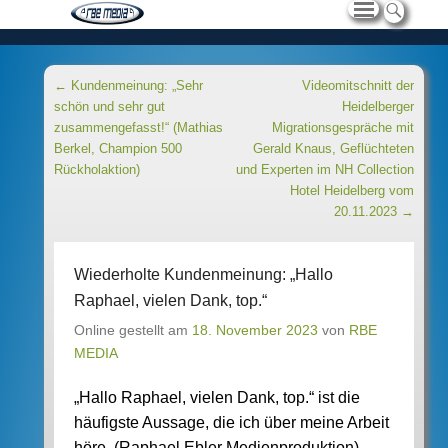
Beitragsnavigation
←
Kundenmeinung: „Sehr
Videomitschnitt der
schön und sehr gut
Heidelberger
zusammengefasst!“ (Mathias
Migrationsgespräche mit
Berkel, Champion 500
Gerald Knaus, Geflüchteten
Rückholaktion)
und Experten im NH Collection
Hotel Heidelberg vom
20.11.2023
→
Wiederholte Kundenmeinung: „Hallo
Raphael, vielen Dank, top.“
Online gestellt am
18. November 2023
von
RBE
MEDIA
„Hallo Raphael, vielen Dank, top.“ ist die
häufigste Aussage, die ich über meine Arbeit
höre. (Raphael Ebler Medienproduktion)