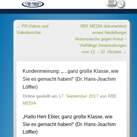
Beitragsnavigation
←
PR-Videos und
RBE MEDIA dokumentiert
Videoberichte
erneut Heidelberger
Aktionswoche gegen Armut –
Vielfältige Veranstaltungen
vom 12. – 22. Oktober
→
Kundenmeinung: „…ganz große Klasse, wie
Sie es gemacht haben!“ (Dr. Hans-Joachim
Löffler)
Online gestellt am
17. September 2017
von
RBE
MEDIA
„Hallo Herr Ebler, ganz große Klasse, wie
Sie es gemacht haben!“ (Dr. Hans-Joachim
Löffler)