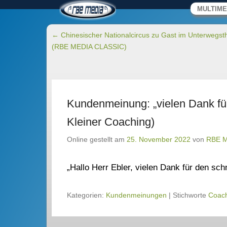
RBE MEDIA – Video
Primäres M
Zum Inhalt 
MULTIME
B. Ebler
Wir machen Medien.
Beitragsnavigation
←
Chinesischer Nationalcircus zu Gast im Unterwegst
(RBE MEDIA CLASSIC)
Kundenmeinung: „vielen Dank fü
Kleiner Coaching)
Online gestellt am
25. November 2022
von
RBE 
„Hallo Herr Ebler, vielen Dank für den sc
Kategorien:
Kundenmeinungen
|
Stichworte
Coac