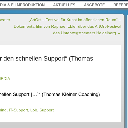
s, Film und Multimedia für Web, Press
enü
springen
DIA & FILMPRODUKTION
AKTUELLES
ANGEBOTE
REFER
heater
„ArtOrt – Festival für Kunst im öffentlichen Raum“ –
Dokumentarfilm von Raphael Ebler über das ArtOrt-Festival
des Unterwegstheaters Heidelberg
→
r den schnellen Support“ (Thomas
MEDIA
hnellen Support […]“ (Thomas Kleiner Coaching)
hing
,
IT-Support
,
Lob
,
Support