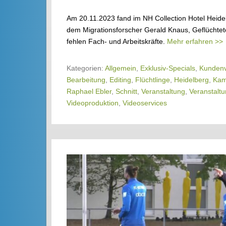
Am 20.11.2023 fand im NH Collection Hotel Heidel
dem Migrationsforscher Gerald Knaus, Geflüchte
fehlen Fach- und Arbeitskräfte.
Mehr erfahren >>
Kategorien:
Allgemein
,
Exklusiv-Specials
,
Kundenv
Bearbeitung
,
Editing
,
Flüchtlinge
,
Heidelberg
,
Kam
Raphael Ebler
,
Schnitt
,
Veranstaltung
,
Veranstaltu
Videoproduktion
,
Videoservices