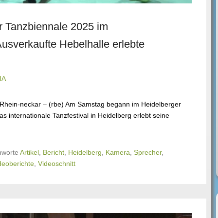
 Tanzbiennale 2025 im
usverkaufte Hebelhalle erlebte
IA
n Rhein-neckar – (rbe) Am Samstag begann im Heidelberger
s internationale Tanzfestival in Heidelberg erlebt seine
hworte
Artikel
,
Bericht
,
Heidelberg
,
Kamera
,
Sprecher
,
deoberichte
,
Videoschnitt