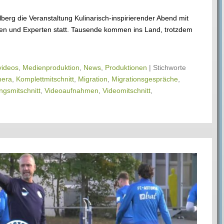
berg die Veranstaltung Kulinarisch-inspirierender Abend mit
ten und Experten statt. Tausende kommen ins Land, trotzdem
ideos
,
Medienproduktion
,
News
,
Produktionen
|
Stichworte
era
,
Komplettmitschnitt
,
Migration
,
Migrationsgespräche
,
ngsmitschnitt
,
Videoaufnahmen
,
Videomitschnitt
,