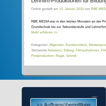
Lehrfilm-Produktionen für Bildun
Online gestellt am
15. Januar 2020
von
RBE MED
RBE MEDIA war in den letzten Monaten an der Pro
Grundschule bis zur Sekundarstufe und Lehrerfor
Mehr erfahren >>
Kategorien:
Allgemein
,
Kundenvideos
,
Medienprod
Stichworte
Assistenz
,
Editing
,
Filmaufnahmen
,
Fil
Postproduction
,
Regie
,
Schnitt