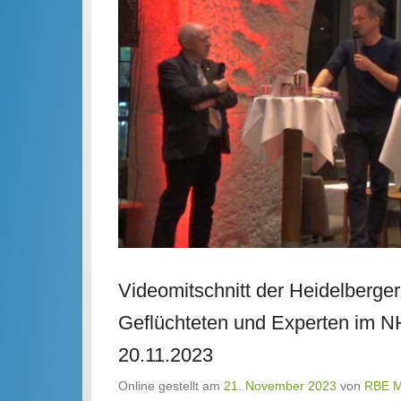
Videomitschnitt der Heidelberge
Geflüchteten und Experten im NH
20.11.2023
Online gestellt am
21. November 2023
von
RBE 