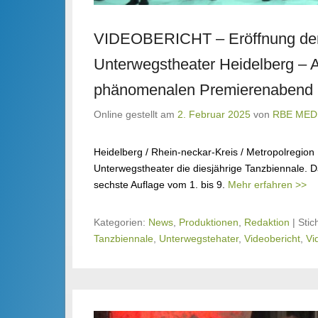
VIDEOBERICHT – Eröffnung der
Unterwegstheater Heidelberg – A
phänomenalen Premierenabend
Online gestellt am
2. Februar 2025
von
RBE MED
Heidelberg / Rhein-neckar-Kreis / Metropolregio
Unterwegstheater die diesjährige Tanzbiennale. Da
sechste Auflage vom 1. bis 9.
Mehr erfahren >>
Kategorien:
News
,
Produktionen
,
Redaktion
|
Stic
Tanzbiennale
,
Unterwegstehater
,
Videobericht
,
Vi