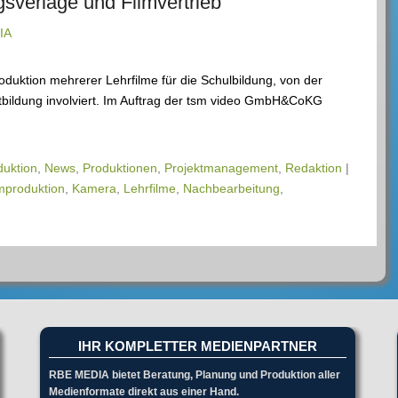
gsverlage und Filmvertrieb
IA
duktion mehrerer Lehrfilme für die Schulbildung, von der
tbildung involviert. Im Auftrag der tsm video GmbH&CoKG
uktion
,
News
,
Produktionen
,
Projektmanagement
,
Redaktion
|
mproduktion
,
Kamera
,
Lehrfilme
,
Nachbearbeitung
,
IHR KOMPLETTER MEDIENPARTNER
RBE MEDIA bietet Beratung, Planung und Produktion aller
Medienformate direkt aus einer Hand.