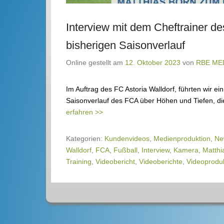
Interview mit dem Cheftrainer d
bisherigen Saisonverlauf
Online gestellt am
12. Oktober 2023
von
RBE ME
Im Auftrag des FC Astoria Walldorf, führten wir ei
Saisonverlauf des FCA über Höhen und Tiefen, die
erfahren >>
Kategorien:
Kundenvideos
,
Medienproduktion
,
Ne
Walldorf
,
FCA
,
Fußball
,
Interview
,
Kamera
,
Matthi
Training
,
Videobericht
,
Videoberichte
,
Videoprodu