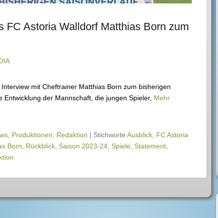
es FC Astoria Walldorf Matthias Born zum
DIA
n Interview mit Cheftrainer Matthias Born zum bisherigen
 Entwicklung der Mannschaft, die jungen Spieler,
Mehr
ws
,
Produktionen
,
Redaktion
|
Stichworte
Ausblick
,
FC Astoria
as Born
,
Rückblick
,
Saison 2023-24
,
Spiele
,
Statement
,
ktion