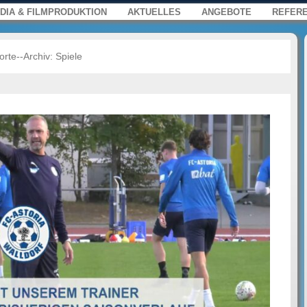
s, Film und Multimedia für Web, Press
enü
springen
DIA & FILMPRODUKTION
AKTUELLES
ANGEBOTE
REFER
orte--Archiv:
Spiele