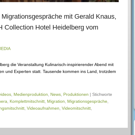
r Migrationsgespräche mit Gerald Knaus,
 Collection Hotel Heidelberg vom
MEDIA
berg die Veranstaltung Kulinarisch-inspirierender Abend mit
ten und Experten statt. Tausende kommen ins Land, trotzdem
ideos
,
Medienproduktion
,
News
,
Produktionen
|
Stichworte
era
,
Komplettmitschnitt
,
Migration
,
Migrationsgespräche
,
ngsmitschnitt
,
Videoaufnahmen
,
Videomitschnitt
,