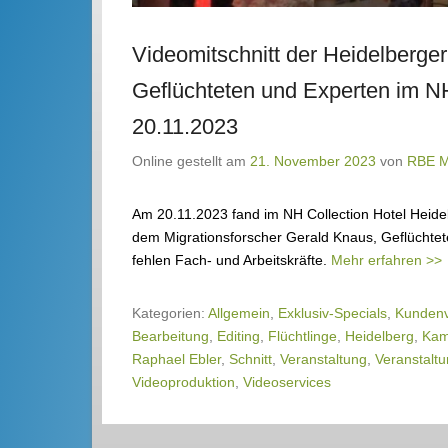
Videomitschnitt der Heidelberge
Geflüchteten und Experten im NH
20.11.2023
Online gestellt am
21. November 2023
von
RBE 
Am 20.11.2023 fand im NH Collection Hotel Heidel
dem Migrationsforscher Gerald Knaus, Geflüchte
fehlen Fach- und Arbeitskräfte.
Mehr erfahren >>
Kategorien:
Allgemein
,
Exklusiv-Specials
,
Kundenv
Bearbeitung
,
Editing
,
Flüchtlinge
,
Heidelberg
,
Kam
Raphael Ebler
,
Schnitt
,
Veranstaltung
,
Veranstaltu
Videoproduktion
,
Videoservices