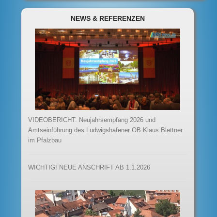
NEWS & REFERENZEN
VIDEOBERICHT: Neujahrsempfang 2026 und
Amtseinführung des Ludwigshafener OB Klaus Blettner
im Pfalzbau
WICHTIG! NEUE ANSCHRIFT AB 1.1.2026