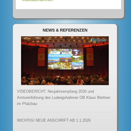
NEWS & REFERENZEN
VIDEOBERICHT: Neujahrsempfang 2026 und
Amtseinführung des Ludwigshafener OB Klaus Blettner
im Pfalzbau
WICHTIG! NEUE ANSCHRIFT AB 1.1.2026