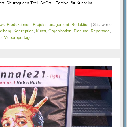
. Sie trägt den Titel „ArtOrt – Festival für Kunst im
ws
,
Produktionen
,
Projektmanagement
,
Redaktion
|
Stichworte
elberg
,
Konzeption
,
Kunst
,
Organisation
,
Planung
,
Reportage
,
o
,
Videoreportage