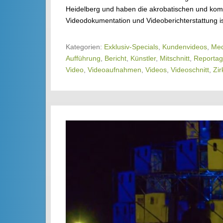
Heidelberg und haben die akrobatischen und komö
Videodokumentation und Videoberichterstattung 
Kategorien:
Exklusiv-Specials
,
Kundenvideos
,
Med
Aufführung
,
Bericht
,
Künstler
,
Mitschnitt
,
Reporta
Video
,
Videoaufnahmen
,
Videos
,
Videoschnitt
,
Zir