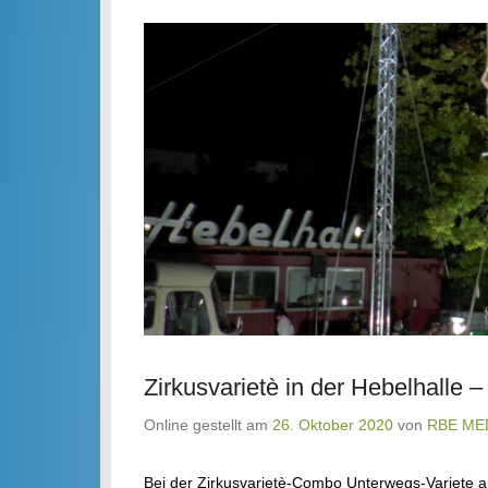
Zirkusvarietè in der Hebelhalle 
Online gestellt am
26. Oktober 2020
von
RBE ME
Bei der Zirkusvarietè-Combo Unterwegs-Variete au