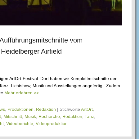
 Aufführungsmitschnitte vom
Heidelberger Airfield
en ArtOrt-Festival. Dort haben wir Komplettmitschnitte der
Tanz, Lichtshow, Musik und Ausstellungen angefertigt. Zudem
cke
Mehr erfahren >>
ws
,
Produktionen
,
Redaktion
|
Stichworte
ArtOrt
,
t
,
Mitschnitt
,
Musik
,
Recherche
,
Redaktion
,
Tanz
,
ht
,
Videoberichte
,
Videoproduktion