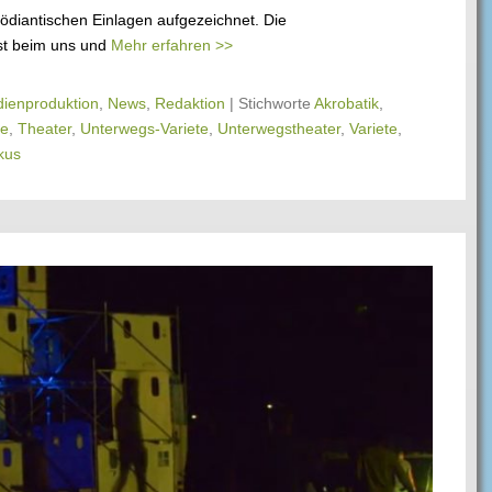
diantischen Einlagen aufgezeichnet. Die
ist beim uns und
Mehr erfahren >>
ienproduktion
,
News
,
Redaktion
|
Stichworte
Akrobatik
,
ge
,
Theater
,
Unterwegs-Variete
,
Unterwegstheater
,
Variete
,
kus