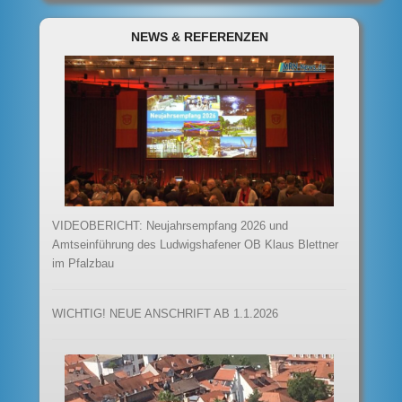
NEWS & REFERENZEN
VIDEOBERICHT: Neujahrsempfang 2026 und
Amtseinführung des Ludwigshafener OB Klaus Blettner
im Pfalzbau
WICHTIG! NEUE ANSCHRIFT AB 1.1.2026