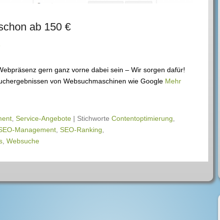
schon ab 150 €
Webpräsenz gern ganz vorne dabei sein – Wir sorgen dafür!
en Suchergebnissen von Websuchmaschinen wie Google
Mehr
ment
,
Service-Angebote
|
Stichworte
Contentoptimierung
,
SEO-Management
,
SEO-Ranking
,
s
,
Websuche