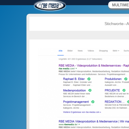
RBE MEDIA – Video
Primäres M
Zum Inhalt 
MULTIME
B. Ebler
Wir machen Medien.
Stichworte--A