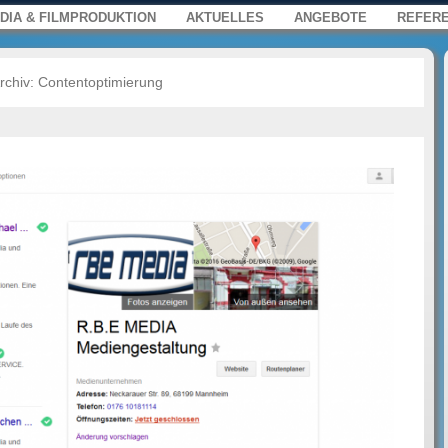
s, Film und Multimedia für Web, Press
enü
springen
DIA & FILMPRODUKTION
AKTUELLES
ANGEBOTE
REFER
rchiv:
Contentoptimierung