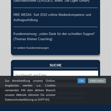
Geschäftsführer LEAGUES, ehem. Die Ligen GmbH)
RBE MEDIA: Seit 2010 vollste Medienkompetenz und
Auftragserfüllung
Kundenmeinung: „vielen Dank für den schnellen Support“
(Thomas Kleiner Coaching)
>> weitere Kundenmeinungen
SUCHE
Suche
Zur Bereitstellung unseres Online-
Ok
Mehr Infos
Angebotes werden u.a. Cookies
verwendet. Mit dem aktiven Besuch
© RBE MEDIA / Raphael B. Ebler Medienproduktion,
unserer Website stimmen Sie unserer
Edingen-Neckarhausen. Alle Rechte vorbehalten.
Datenschutzerklärung zu (OPT-IN).
|
Kontakt
|
Copyright/Haftungsausschluss
|
Impressum
|