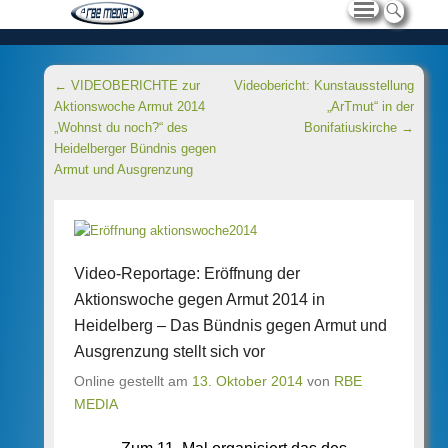
Beitragsnavigation
←
VIDEOBERICHTE zur
Videobericht: Kunstausstellung
Aktionswoche Armut 2014
„ArTmut“ in der
„Wohnst du noch?“ des
Bonifatiuskirche
→
Heidelberger Bündnis gegen
Armut und Ausgrenzung
Video-Reportage: Eröffnung der
Aktionswoche gegen Armut 2014 in
Heidelberg – Das Bündnis gegen Armut und
Ausgrenzung stellt sich vor
Online gestellt am
13. Oktober 2014
von
RBE
MEDIA