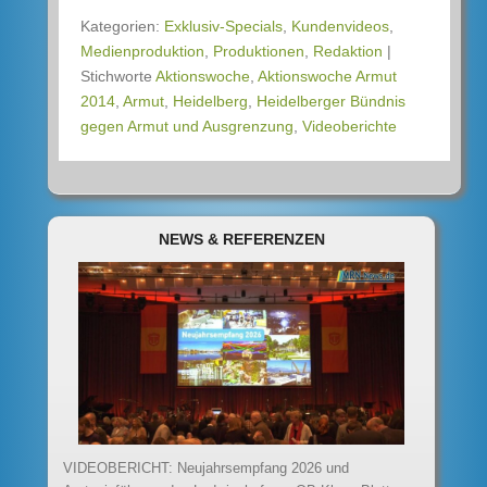
Kategorien:
Exklusiv-Specials
,
Kundenvideos
,
Medienproduktion
,
Produktionen
,
Redaktion
|
Stichworte
Aktionswoche
,
Aktionswoche Armut
2014
,
Armut
,
Heidelberg
,
Heidelberger Bündnis
gegen Armut und Ausgrenzung
,
Videoberichte
NEWS & REFERENZEN
VIDEOBERICHT: Neujahrsempfang 2026 und