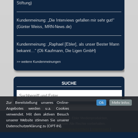
Stiftung)
Kundenmeinung: „Die Interviews gefallen mir sehr gut!“
(Günter Weiss, MRN-News.de)
Kundenmeinung: „Raphael [Ebler], als unser Bester Mann
bekannt…“ (Oli Kaufmann, Die Ligen GmbH)
>> weitere Kundenmeinungen
SUCHE
Suche
Zur Bereitstellung unseres Online-
Ok
Mehr Infos
Angebotes werden u.a. Cookies
verwendet. Mit dem aktiven Besuch
© RBE MEDIA / Raphael B. Ebler Medienproduktion,
unserer Website stimmen Sie unserer
Edingen-Neckarhausen. Alle Rechte vorbehalten.
Datenschutzerklärung zu (OPT-IN).
|
Kontakt
|
Copyright/Haftungsausschluss
|
Impressum
|