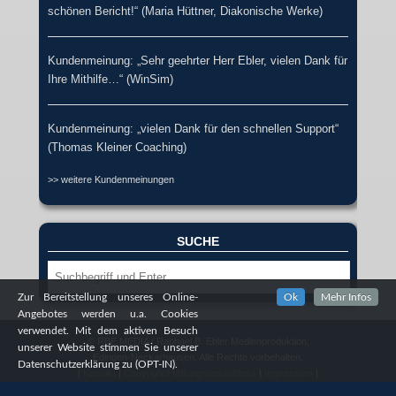
schönen Bericht!“ (Maria Hüttner, Diakonische Werke)
Kundenmeinung: „Sehr geehrter Herr Ebler, vielen Dank für
Ihre Mithilfe…“ (WinSim)
Kundenmeinung: „vielen Dank für den schnellen Support“
(Thomas Kleiner Coaching)
>> weitere Kundenmeinungen
SUCHE
Suche
Zur Bereitstellung unseres Online-
Ok
Mehr Infos
Angebotes werden u.a. Cookies
verwendet. Mit dem aktiven Besuch
© RBE MEDIA / Raphael B. Ebler Medienproduktion,
unserer Website stimmen Sie unserer
Edingen-Neckarhausen. Alle Rechte vorbehalten.
Datenschutzerklärung zu (OPT-IN).
|
Kontakt
|
Copyright/Haftungsausschluss
|
Impressum
|