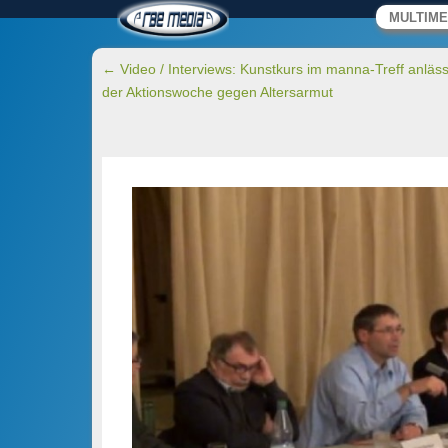
RBE MEDIA – Video
Primäres M
Zum Inhalt 
MULTIME
B. Ebler
Wir machen Medien.
Beitragsnavigation
←
Video / Interviews: Kunstkurs im manna-Treff anläss
der Aktionswoche gegen Altersarmut