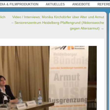
s, Film und Multimedia für Web, Press
enü
springen
DIA & FILMPRODUKTION
AKTUELLES
ANGEBOTE
REFER
lich
Video / Interviews: Monika Kirchdörfer über Alter und Armut
– Seniorenzentrum Heidelberg-Pfaffengrund (Aktionswoche
gegen Altersarmut)
→