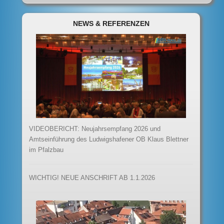
NEWS & REFERENZEN
VIDEOBERICHT: Neujahrsempfang 2026 und
Amtseinführung des Ludwigshafener OB Klaus Blettner
im Pfalzbau
WICHTIG! NEUE ANSCHRIFT AB 1.1.2026