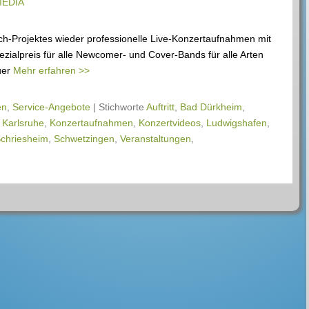
MEDIA
h-Projektes wieder professionelle Live-Konzertaufnahmen mit
alpreis für alle Newcomer- und Cover-Bands für alle Arten
uer
Mehr erfahren >>
en
,
Service-Angebote
|
Stichworte
Auftritt
,
Bad Dürkheim
,
,
Karlsruhe
,
Konzertaufnahmen
,
Konzertvideos
,
Ludwigshafen
,
chriesheim
,
Schwetzingen
,
Veranstaltungen
,