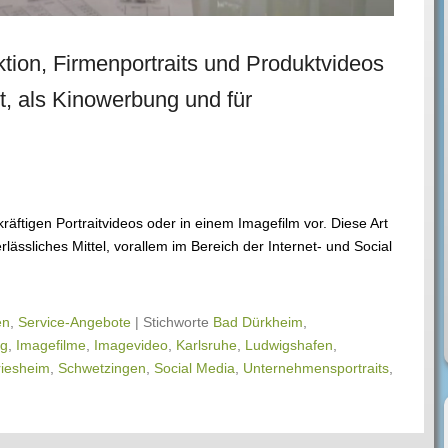
tion, Firmenportraits und Produktvideos
et, als Kinowerbung und für
räftigen Portraitvideos oder in einem Imagefilm vor. Diese Art
lässliches Mittel, vorallem im Bereich der Internet- und Social
en
,
Service-Angebote
|
Stichworte
Bad Dürkheim
,
rg
,
Imagefilme
,
Imagevideo
,
Karlsruhe
,
Ludwigshafen
,
riesheim
,
Schwetzingen
,
Social Media
,
Unternehmensportraits
,