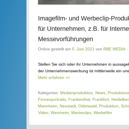
Imagefilm- und Werbeclip-Produk
für Unternehmen, z.B. für Intern
Messevorführungen
Online gestellt am
5. Juni 2021
von
RBE MEDIA
Stellen Sie sich oder ihr Unternehmen in aussagek
der Unternehmenswerbung ist mittlerweile ein uner
Mehr erfahren >>
Kategorien:
Medienproduktion
,
News
,
Produktion
Firmenportraits
,
Frankenthal
,
Frankfurt
,
Heidelbe
Mannheim
,
Neustadt
,
Odenwald
,
Produktion
,
Sch
Video
,
Weinheim
,
Werbeclips
,
Werbefilm