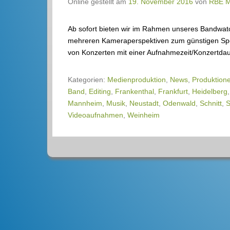
Online gestellt am
19. November 2016
von
RBE 
Ab sofort bieten wir im Rahmen unseres Bandwatc
mehreren Kameraperspektiven zum günstigen Spezi
von Konzerten mit einer Aufnahmezeit/Konzertda
Kategorien:
Medienproduktion
,
News
,
Produktion
Band
,
Editing
,
Frankenthal
,
Frankfurt
,
Heidelberg
Mannheim
,
Musik
,
Neustadt
,
Odenwald
,
Schnitt
,
S
Videoaufnahmen
,
Weinheim