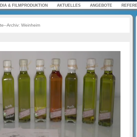
s, Film und Multimedia für Web, Press
enü
springen
DIA & FILMPRODUKTION
AKTUELLES
ANGEBOTE
REFER
te--Archiv:
Weinheim