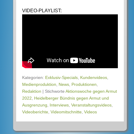
VIDEO-PLAYLIST:
Kategorien:
Exklusiv-Specials
,
Kundenvideos
,
Medienproduktion
,
News
,
Produktionen
,
Redaktion
|
Stichworte
Aktionswoche gegen Armut
2022
,
Heidelberger Bündnis gegen Armut und
Ausgrenzung
,
Interviews
,
Veranstaltungsvideos
,
Videoberichte
,
Videomitschnitte
,
Videos