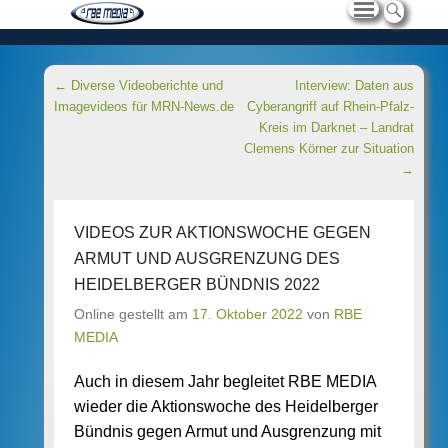
Beitragsnavigation
←
Diverse Videoberichte und
Interview: Daten aus
Imagevideos für MRN-News.de
Cyberangriff auf Rhein-Pfalz-
Kreis im Darknet – Landrat
Clemens Körner zur Situation
→
VIDEOS ZUR AKTIONSWOCHE GEGEN
ARMUT UND AUSGRENZUNG DES
HEIDELBERGER BÜNDNIS 2022
Online gestellt am
17. Oktober 2022
von
RBE
MEDIA
Auch in diesem Jahr begleitet RBE MEDIA
wieder die Aktionswoche des Heidelberger
Bündnis gegen Armut und Ausgrenzung mit