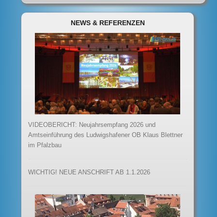
NEWS & REFERENZEN
VIDEOBERICHT: Neujahrsempfang 2026 und
Amtseinführung des Ludwigshafener OB Klaus Blettner
im Pfalzbau
WICHTIG! NEUE ANSCHRIFT AB 1.1.2026