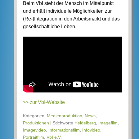
Beim VbI steht der Mensch im Mittelpunkt
und erhält individuelle Möglichkeiten zur
(Re-)Integration in den Arbeitsmarkt und das
gesellschaftliche Leben.
>> zur VbI-Website
Kategorien:
Medienproduktion
,
News
,
Produktionen
|
Stichworte
Heidelberg
,
Imagefilm
,
Imagevideo
,
Informationsfilm
,
Infovideo
,
Portraitfilm
,
VbI e.V.