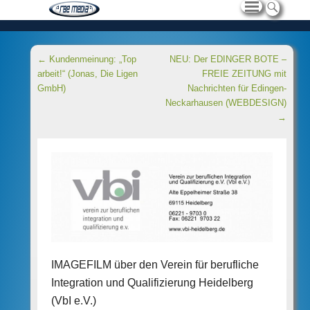
Beitragsnavigation
←
Kundenmeinung: „Top
NEU: Der EDINGER BOTE –
arbeit!“ (Jonas, Die Ligen
FREIE ZEITUNG mit
GmbH)
Nachrichten für Edingen-
Neckarhausen (WEBDESIGN)
→
IMAGEFILM über den Verein für berufliche
Integration und Qualifizierung Heidelberg
(VbI e.V.)