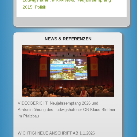
Ludwigshafen
,
MRN-News
,
Neujahrsempfang
2015
,
Politik
NEWS & REFERENZEN
VIDEOBERICHT: Neujahrsempfang 2026 und
Amtseinführung des Ludwigshafener OB Klaus Blettner
im Pfalzbau
WICHTIG! NEUE ANSCHRIFT AB 1.1.2026