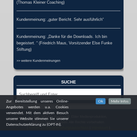
(Thomas Kleiner Coaching)
Kundenmeinung: „guter Bericht. Sehr ausführlich“
Kundenmeinung: „Danke für die Downloads. Ich bin
begeistert. “ (Friedrich Maus, Vorsitzender Else Funke
Stiftung)
>> weitere Kundenmeinungen
SUCHE
Suche
Zur Bereitstellung unseres Online-
Ok
Mehr Infos
Angebotes werden u.a. Cookies
verwendet. Mit dem aktiven Besuch
© RBE MEDIA / Raphael B. Ebler Medienproduktion,
unserer Website stimmen Sie unserer
Edingen-Neckarhausen. Alle Rechte vorbehalten.
Datenschutzerklärung zu (OPT-IN).
|
Kontakt
|
Copyright/Haftungsausschluss
|
Impressum
|