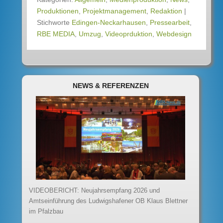
Produktionen
,
Projektmanagement
,
Redaktion
|
Stichworte
Edingen-Neckarhausen
,
Pressearbeit
,
RBE MEDIA
,
Umzug
,
Videoprduktion
,
Webdesign
NEWS & REFERENZEN
VIDEOBERICHT: Neujahrsempfang 2026 und
Amtseinführung des Ludwigshafener OB Klaus Blettner
im Pfalzbau