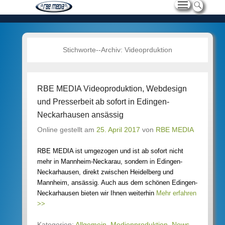
Stichworte--Archiv:
Videoprduktion
RBE MEDIA Videoproduktion, Webdesign
und Presserbeit ab sofort in Edingen-
Neckarhausen ansässig
Online gestellt am
25. April 2017
von
RBE MEDIA
RBE MEDIA ist umgezogen und ist ab sofort nicht
mehr in Mannheim-Neckarau, sondern in Edingen-
Neckarhausen, direkt zwischen Heidelberg und
Mannheim, ansässig. Auch aus dem schönen Edingen-
Neckarhausen bieten wir Ihnen weiterhin
Mehr erfahren
>>
Kategorien:
Allgemein
,
Medienproduktion
,
News
,