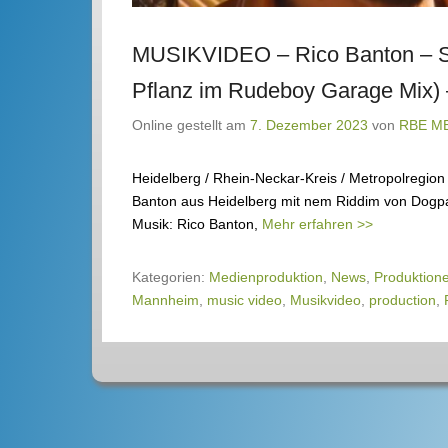
MUSIKVIDEO – Rico Banton – Sch
Pflanz im Rudeboy Garage Mix
Online gestellt am
7. Dezember 2023
von
RBE M
Heidelberg / Rhein-Neckar-Kreis / Metropolregio
Banton aus Heidelberg mit nem Riddim von Dogpa
Musik: Rico Banton,
Mehr erfahren >>
Kategorien:
Medienproduktion
,
News
,
Produktion
Mannheim
,
music video
,
Musikvideo
,
production
,