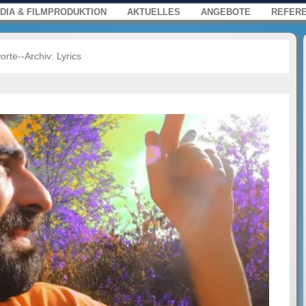
s, Film und Multimedia für Web, Press
enü
springen
DIA & FILMPRODUKTION
AKTUELLES
ANGEBOTE
REFER
orte--Archiv:
Lyrics