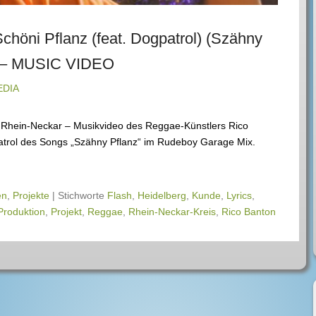
öni Pflanz (feat. Dogpatrol) (Szähny
) – MUSIC VIDEO
EDIA
n Rhein-Neckar – Musikvideo des Reggae-Künstlers Rico
trol des Songs „Szähny Pflanz“ im Rudeboy Garage Mix.
en
,
Projekte
|
Stichworte
Flash
,
Heidelberg
,
Kunde
,
Lyrics
,
Produktion
,
Projekt
,
Reggae
,
Rhein-Neckar-Kreis
,
Rico Banton