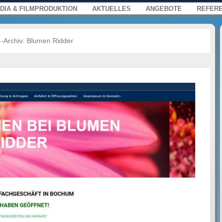
s, Film und Multimedia für Web, Press
enü
springen
DIA & FILMPRODUKTION
AKTUELLES
ANGEBOTE
REFER
--Archiv:
Blumen Ridder