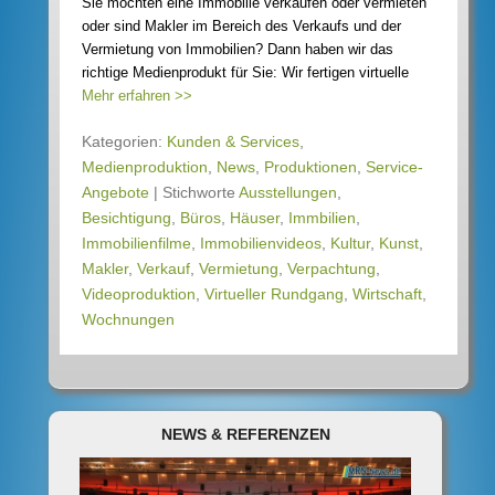
Sie möchten eine Immobilie verkaufen oder vermieten
oder sind Makler im Bereich des Verkaufs und der
Vermietung von Immobilien? Dann haben wir das
richtige Medienprodukt für Sie: Wir fertigen virtuelle
Mehr erfahren >>
Kategorien:
Kunden & Services
,
Medienproduktion
,
News
,
Produktionen
,
Service-
Angebote
|
Stichworte
Ausstellungen
,
Besichtigung
,
Büros
,
Häuser
,
Immbilien
,
Immobilienfilme
,
Immobilienvideos
,
Kultur
,
Kunst
,
Makler
,
Verkauf
,
Vermietung
,
Verpachtung
,
Videoproduktion
,
Virtueller Rundgang
,
Wirtschaft
,
Wochnungen
NEWS & REFERENZEN