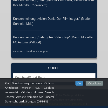
Kundenmeinung: „Sehr geehrter Herr Ebler, vielen Dank für
Ihre Mithilfe…“ (WinSim)
Kundenmeinung: „vielen Dank. Der Film ist gut.“ (Marion
Schneid. MdL)
Kundenmeinung: „Sehr gutes Video, top“ (Marco Monetta,
FC Astoria Walldorf)
>> weitere Kundenmeinungen
SUCHE
Suche
Zur Bereitstellung unseres Online-
Ok
Mehr Infos
Angebotes werden u.a. Cookies
verwendet. Mit dem aktiven Besuch
© RBE MEDIA / Raphael B. Ebler Medienproduktion,
unserer Website stimmen Sie unserer
Edingen-Neckarhausen. Alle Rechte vorbehalten.
Datenschutzerklärung zu (OPT-IN).
|
Kontakt
|
Copyright/Haftungsausschluss
|
Impressum
|