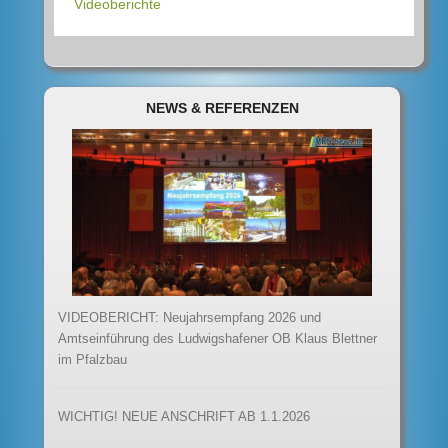
Videoberichte
NEWS & REFERENZEN
VIDEOBERICHT: Neujahrsempfang 2026 und
Amtseinführung des Ludwigshafener OB Klaus Blettner
im Pfalzbau
WICHTIG! NEUE ANSCHRIFT AB 1.1.2026