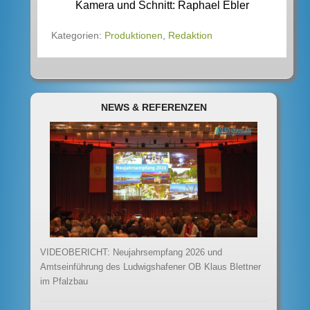
Kamera und Schnitt: Raphael Ebler
Kategorien:
Produktionen
,
Redaktion
NEWS & REFERENZEN
VIDEOBERICHT: Neujahrsempfang 2026 und
Amtseinführung des Ludwigshafener OB Klaus Blettner
im Pfalzbau