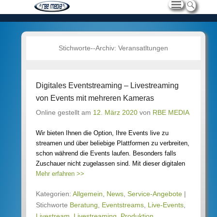
Stichworte--Archiv:
Veransatltungen
Digitales Eventstreaming – Livestreaming
von Events mit mehreren Kameras
Online gestellt am
12. März 2020
von
RBE MEDIA
Wir bieten Ihnen die Option, Ihre Events live zu
streamen und über beliebige Plattformen zu verbreiten,
schon während die Events laufen. Besonders falls
Zuschauer nicht zugelassen sind. Mit dieser digitalen
Mehr erfahren >>
Kategorien:
Allgemein
,
News
,
Service-Angebote
|
Stichworte
Beratung
,
Eventstreams
,
Live-Events
,
Livestream
,
Livestreaming
,
Produktion
,