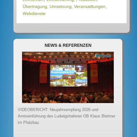
Übertragung
,
Umsetzung
,
Veransatltungen
,
Webdienste
NEWS & REFERENZEN
VIDEOBERICHT: Neujahrsempfang 2026 und
Amtseinführung des Ludwigshafener OB Klaus Blettner
im Pfalzbau