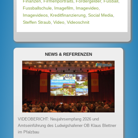
Finanzen
,
Firmenportraits
,
Fördergelder
,
Fußball
,
Fussballschule
,
Imagefilm
,
Imagevideo
,
Imagevideos
,
Kreditfinanzierung
,
Social Media
,
Steffen Straub
,
Video
,
Videoschnit
NEWS & REFERENZEN
VIDEOBERICHT: Neujahrsempfang 2026 und
Amtseinführung des Ludwigshafener OB Klaus Blettner
im Pfalzbau