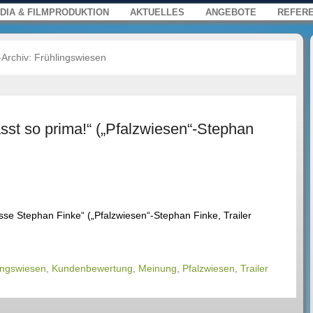
s, Film und Multimedia für Web, Press
enü
springen
DIA & FILMPRODUKTION
AKTUELLES
ANGEBOTE
REFER
-Archiv:
Frühlingswiesen
st so prima!“ („Pfalzwiesen“-Stephan
sse Stephan Finke“ („Pfalzwiesen“-Stephan Finke, Trailer
ingswiesen
,
Kundenbewertung
,
Meinung
,
Pfalzwiesen
,
Trailer