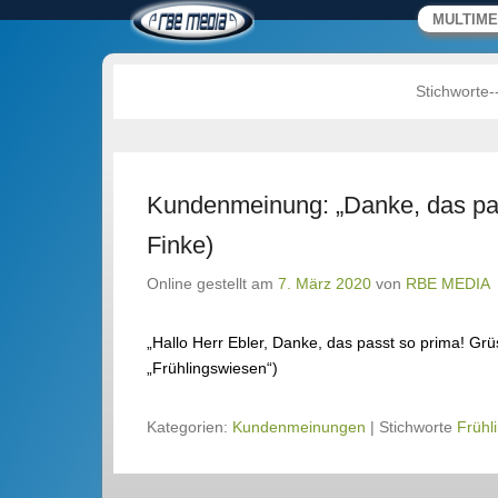
RBE MEDIA – Video
Primäres M
Zum Inhalt 
MULTIME
B. Ebler
Wir machen Medien.
Stichworte-
Kundenmeinung: „Danke, das pas
Finke)
Online gestellt am
7. März 2020
von
RBE MEDIA
„Hallo Herr Ebler, Danke, das passt so prima! Grü
„Frühlingswiesen“)
Kategorien:
Kundenmeinungen
|
Stichworte
Frühl