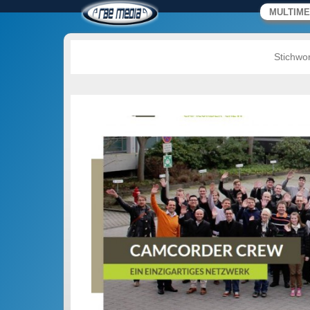
RBE MEDIA – Video
Primäres M
Zum Inhalt 
MULTIME
B. Ebler
Wir machen Medien.
Stichwor