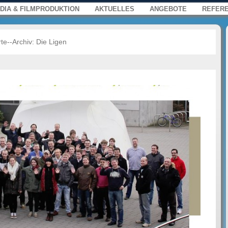
s, Film und Multimedia für Web, Press
enü
springen
DIA & FILMPRODUKTION
AKTUELLES
ANGEBOTE
REFER
te--Archiv:
Die Ligen