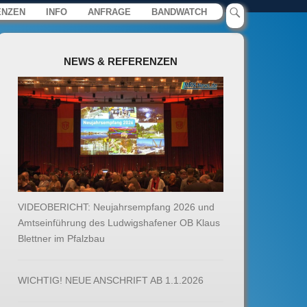
e und Social Media – Raphael
ENZEN
INFO
ANFRAGE
BANDWATCH
NEWS & REFERENZEN
VIDEOBERICHT: Neujahrsempfang 2026 und
Amtseinführung des Ludwigshafener OB Klaus
Blettner im Pfalzbau
WICHTIG! NEUE ANSCHRIFT AB 1.1.2026