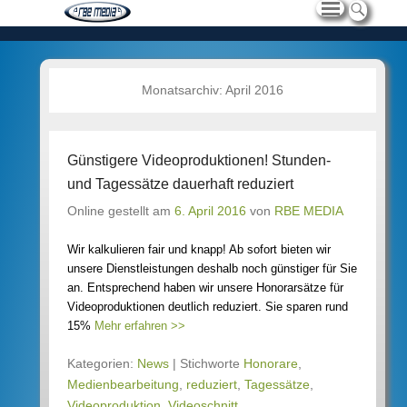
Monatsarchiv:
April 2016
Günstigere Videoproduktionen! Stunden-
und Tagessätze dauerhaft reduziert
Online gestellt am
6. April 2016
von
RBE MEDIA
Wir kalkulieren fair und knapp! Ab sofort bieten wir
unsere Dienstleistungen deshalb noch günstiger für Sie
an. Entsprechend haben wir unsere Honorarsätze für
Videoproduktionen deutlich reduziert. Sie sparen rund
15%
Mehr erfahren >>
Kategorien:
News
|
Stichworte
Honorare
,
Medienbearbeitung
,
reduziert
,
Tagessätze
,
Videoproduktion
,
Videoschnitt