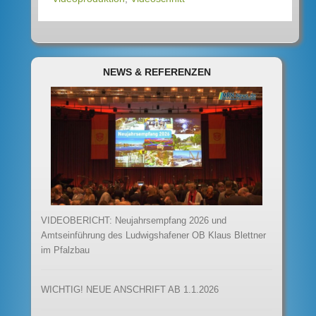
NEWS & REFERENZEN
VIDEOBERICHT: Neujahrsempfang 2026 und
Amtseinführung des Ludwigshafener OB Klaus Blettner
im Pfalzbau
WICHTIG! NEUE ANSCHRIFT AB 1.1.2026